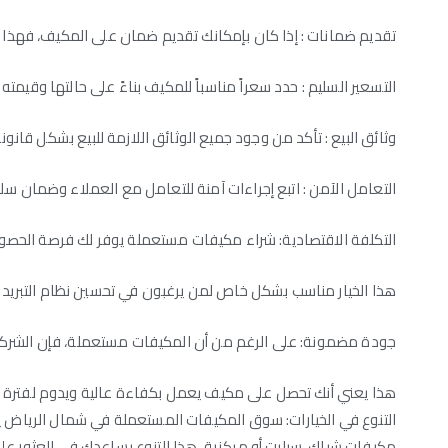
تقديم ضمانات : إذا كان بإمكانك تقديم ضمان على المكيف، فهذا قد
التسعير السليم : حدد سعراً مناسباً للمكيف بناءً على حالتها وقيمته 
وثائق البيع : تأكد من وجود جميع الوثائق اللازمة للبيع بشكل قانو
التعامل الآمن : اتبع إجراءات آمنة للتعامل مع العملاء وضمان س
التكلفة الاقتصادية: شراء مكيفات مستعملة يوفر لك فرصة الحصول
هذا الخيار مناسب بشكل خاص لمن يرغبون في تحسين نظام التبريد بم
جودة مضمونة: على الرغم من أن المكيفات مستعملة، فإن الشركات
هذا يعني أنك تحصل على مكيف يعمل بكفاءة عالية ويدوم لفترة ط
التنوع في الخيارات: سوق المكيفات المستعملة في شمال الرياض 
مكيفات شباك، سبليت أو مركزية. هذا التنوع يساعدك في العثور ع