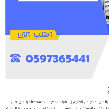
خرج نتطلع نحن الطارق إلى شراء المكيفات مستعملة بالخرج . فإن
، تقدم الشركة أفضل الأسعار وأكثرها تنافسية. مما يجعلها الوجهة