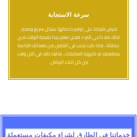
سرعة الاستجابة
تحرص شركتنا على توفير خدماتها بشكل سريع ومميز ،
لذلك فلا داعى للتردد فنحن نعلم جيدا بقيمة الوقت لدى
عملائنا ، فاذا كنت ترغب فى التخلص من معداتك الخاصة
بمطعمك او باجهزة المكيفات ، فاليك ذلك فى اقل وقت
بين كل احياء الرياض .
خدماتنا فى الطارق لشراء مكيفات مستعملة